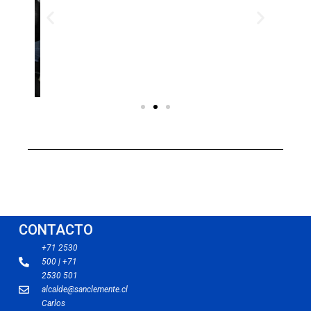
CONTACTO
+71 2530
500 | +71
2530 501
alcalde@sanclemente.cl
Carlos