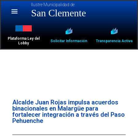
Ilustre Municipalidad de
San Clemente
Plataforma Ley del
Solicitar Información
Transparencia Activa
Lobby
Alcalde Juan Rojas impulsa acuerdos
binacionales en Malargüe para
fortalecer integración a través del Paso
Pehuenche