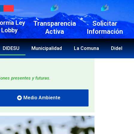
forma Ley
Transparencia
Solicitar
 Lobby
Activa
Información
DIDESU
Municipalidad
La Comuna
Didel
ones presentes y futuras.
Medio Ambiente