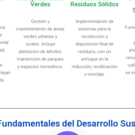
Verdes
Residuos Sólidos
Gestión y
Implementación de
ora
Fome
mantenimiento de áreas
sistemas para la
a
verdes urbanas y
recolección y
ental
rurales. Incluye
disposición final de
ad,
pr
plantación de árboles,
residuos, con un
l
recu
mantención de parques
enfoque en la
de
cul
y espacios recreativos.
reducción, reutilización
tejan
se i
y reciclaje.
te.
 Fundamentales del Desarrollo Sus