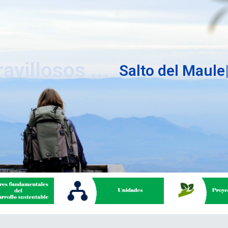
villosos ...
|