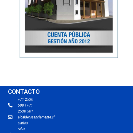
CONTACTO
+71 2530
500 | +71
2530 501
alcalde@sanclemente.cl
Carlos
Silva