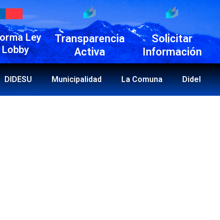
forma Ley
Transparencia
Solicitar
 Lobby
Activa
Información
DIDESU
Municipalidad
La Comuna
Didel