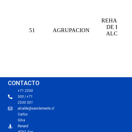
CONTACTO
+71 2530
500 | +71
2530 501
alcalde@sanclemente.cl
Carlos
Silva
Renard