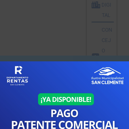
DIGI
TAL
CON
CEJ
O
MUN
ICIP
AL
RESE
RVA
DE
HOR