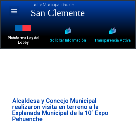
Ilustre Municipalidad de
San Clemente
Plataforma Ley del
Solicitar Información
Transparencia Activa
Lobby
Alcaldesa y Concejo Municipal
realizaron visita en terreno a la
Explanada Municipal de la 10° Expo
Pehuenche