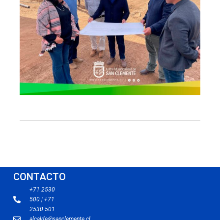
CONTACTO
+71 2530
500 | +71
2530 501
alcalde@sanclemente.cl