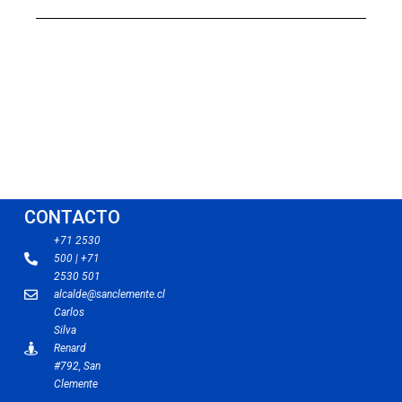
CONTACTO
+71 2530
500 | +71
2530 501
alcalde@sanclemente.cl
Carlos
Silva
Renard
#792, San
Clemente