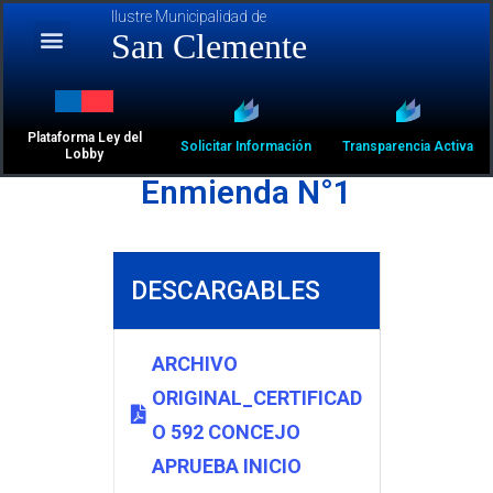
Ilustre Municipalidad de
San Clemente
Plataforma Ley del
Solicitar Información
Transparencia Activa
Lobby
Enmienda N°1
DESCARGABLES
ARCHIVO
ORIGINAL_CERTIFICAD
O 592 CONCEJO
APRUEBA INICIO