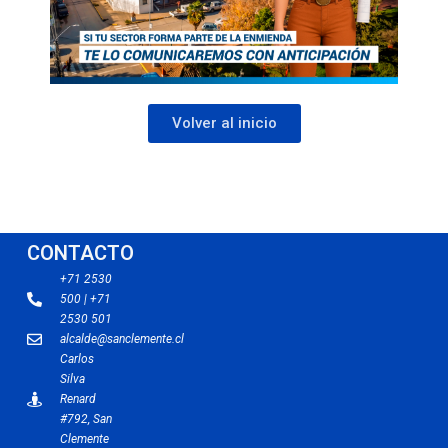
Volver al inicio
CONTACTO
+71 2530
500 | +71
2530 501
alcalde@sanclemente.cl
Carlos
Silva
Renard
#792, San
Clemente